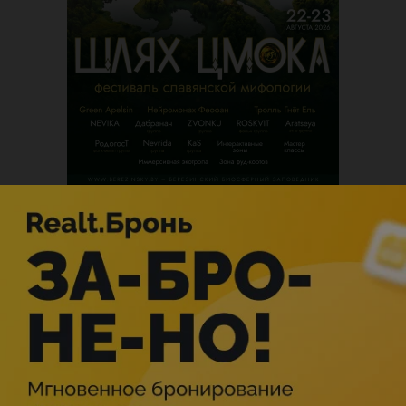
Описание
Скидка 25% на билет по промокоду АФИША действует
до 04.06.2026.
8 июня Smartpress.by проведет конференцию -
«Коллаборации: стратегия, риски и цена ошибки»
Будем говорить о коллаборациях как о рабочем
инструменте бизнеса: зачем компании вообще идут в
партнерства, где в них начинаются перекосы, как
распределяются роли и ответственность, какие