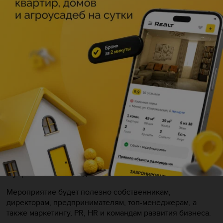
юридические риски важно видеть заранее и как понять,
дает союз результат или только создает шум?
В программе:
– асимметрия интересов и неравноценные союзы
– распределение ролей и ответственности
– скрытая конкуренция внутри коллабораций
– юридические вопросы вокруг контента, бренда,
данных и лидов
– оценка реального эффекта для бизнеса
– проверка партнерства до запуска
– управляемый выход из союза
Мероприятие будет полезно собственникам,
директорам, предпринимателям, топ-менеджерам, а
также маркетингу, PR, HR и командам развития бизнеса.