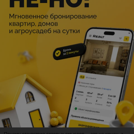
привычного мира рушатся, а старые сценарии «как жить
правильно» перестают работать?
Когда внешние опоры исчезают, мы часто
проваливаемся в выгорание и потерю смыслов. В
психологии это состояние называют «экзистенциальным
вакуумом», а в психодраме — потерей спонтанности. Мы
замираем, пытаясь удержать обломки прошлого.
О чем мы будем говорить на встрече:
1.
Где прячется опора?
Почему тело — это единственная «сцена», которая
всегда с нами, и как научиться на неё полагаться.
2.
Выгорание как сигнал.
Как понять, что ваша внутренняя роль «застыла», и как
запустить процесс обновления.
3.
Творчество в пустоте.