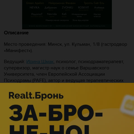
Описание
Место проведения: Минск, ул. Кульман, 1/8 (гастродвор
«Манифест»).
Ведущий:
Ирина Шмак
, психолог, психодраматерапевт,
супервизор, магистр наук о семье Варшавского
Университета, член Европейской Ассоциации
Психодрамы (PAFE), автор и ведущая терапевтических
психодраматических, развивающих групп, тренингов,
спец семинаров в Минске, в Польше и других странах по
приглашению Европейского Института Психодрамы
(PIFE).
Мы привыкли опираться на внешнее: стабильную
работу, понятные планы, привычный статус и
социальные связи. Но что делать, когда декорации