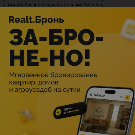
находить баланс между интересами бизнеса,
пользователей и команды, и отточите навыки
взаимодействия со стейкхолдерами так, чтобы вас
слышали и поддерживали.
Программа тренинга аккредитована International
Consortium for Agile (ICAgile). По окончании тренинга
участники получают именной сертификат ICAgile
Certified Professional – Agile Product Ownership (ICP-APO).
В результате тренинга вы:
– Освоите инструменты управления бэклогом —
приоритизацию, классификацию и детализацию
требований.
– Научитесь создавать и поддерживать дорожные карты
для стратегического развития продукта.
– Поймете, как формировать и управлять видением
продукта, превращая стратегию в действия.