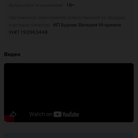
18+
Возрастное ограничение:
Организатор мероприятия (ответственный за продажу
ИП Будник Валерия Игоревна
и возврат билетов):
УНП 192963448
Видео