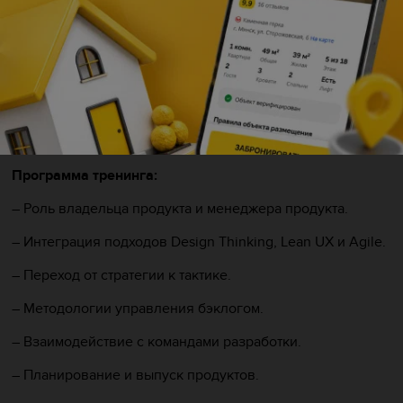
– Улучшите навыки взаимодействия со стейкхолдерами
и командой разработки.
– Изучите техники разработки пользовательских
историй и критериев приемки.
– Сможете применять подходы Lean Startup и Design
Thinking для быстрого тестирования гипотез и создания
ценных решений.
Программа тренинга:
– Роль владельца продукта и менеджера продукта.
– Интеграция подходов Design Thinking, Lean UX и Agile.
– Переход от стратегии к тактике.
– Методологии управления бэклогом.
– Взаимодействие с командами разработки.
– Планирование и выпуск продуктов.