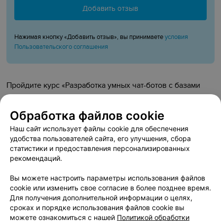
Добавить отзыв
Нажимая кнопку «Добавить отзыв», вы принимаете
условия
Пользовательского соглашения
Пройдите курс «Разработка умных чат-ботов с базами
знаний и ИИ-агентами» в Минске и научитесь создавать
высокоинтеллектуальные системы поддержки и продаж
Обработка файлов cookie
на основе искусственного интеллекта. Вы освоите
Наш сайт использует файлы cookie для обеспечения
интеграцию больших языковых моделей с
удобства пользователей сайта, его улучшения, сбора
корпоративными базами знаний, а также
статистики и предоставления персонализированных
проектирование автономных AI-агентов для
рекомендаций.
автоматизации сложных бизнес-процессов. Этот
Вы можете настроить параметры использования файлов
практический курс по созданию ИИ чат-ботов в Минске
cookie или изменить свое согласие в более позднее время.
подойдет как разработчикам, так и техническим
Для получения дополнительной информации о целях,
специалистам, желающим внедрять современные RAG-
сроках и порядке использования файлов cookie вы
решения и LLM-оркестрацию. В программе: создание
можете ознакомиться с нашей
Политикой обработки