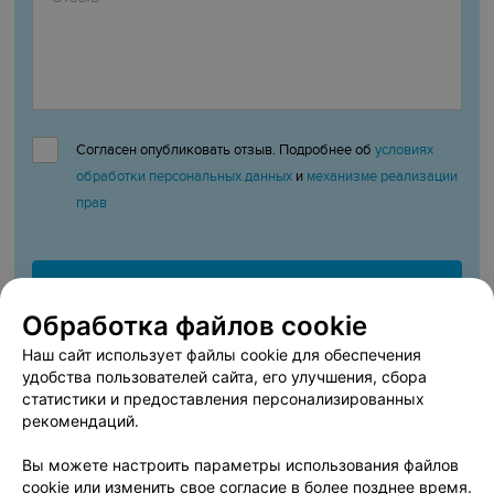
Согласен опубликовать отзыв. Подробнее об
условиях
обработки персональных данных
и
механизме реализации
прав
Добавить отзыв
Обработка файлов cookie
Нажимая кнопку «Добавить отзыв», вы принимаете
условия
Наш сайт использует файлы cookie для обеспечения
Пользовательского соглашения
удобства пользователей сайта, его улучшения, сбора
статистики и предоставления персонализированных
рекомендаций.
На портале Afisha.relax.by можно купить билеты на
Вы можете настроить параметры использования файлов
концерт музыкального шоу «‎Брэнд Бэнд», который
cookie или изменить свое согласие в более позднее время.