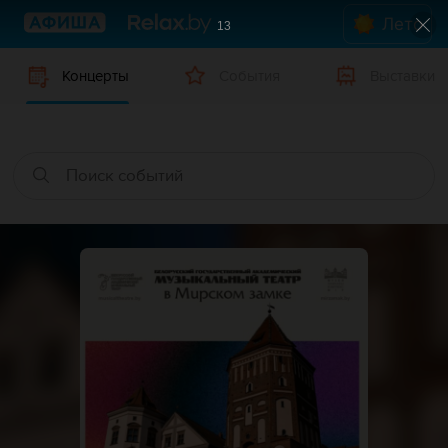
Лето
12
Концерты
События
Выставки