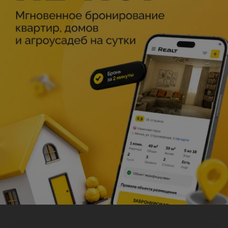
Описание
Наша яркая летняя концертная история под названием
«Любите, пока любится» — это коктейль из лёгких,
мелодичных и таких знакомых всем нам песен. В этот
вечер поговорим о самом главном, а романтика и
обаяние Мирского замка нам в этом обязательно
помогут. Обещаем встречу с любимыми хитами Юрия
Антонова, Вячеслава Добрынина, Игоря Крутого, Жанны
Агузаровой, Аркадия Укупника, Валерия Сюткина и
многих других. В юбилейный год Владимира Мулявина
не можем не обратиться к творчеству ВИА «Песняры»,
которые своими песнями завоевали сердца миллионов.
Под небом «Мира» прозвучат хиты знаменитого
коллектива.
Яркий калейдоскоп мелодий обязательно закружит вас
в вихре хорошего настроения!