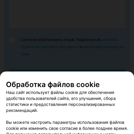
Согласен опубликовать отзыв. Подробнее об
условиях
обработки персональных данных
и
механизме реализации
прав
Добавить отзыв
Обработка файлов cookie
Наш сайт использует файлы cookie для обеспечения
Нажимая кнопку «Добавить отзыв», вы принимаете
условия
удобства пользователей сайта, его улучшения, сбора
Пользовательского соглашения
статистики и предоставления персонализированных
рекомендаций.
Вы можете настроить параметры использования файлов
Купить билеты на концерт «Любите, пока любится» 27
cookie или изменить свое согласие в более позднее время.
июня 2026 в Гродно можно у нас на Afisha.relax.by. У нас