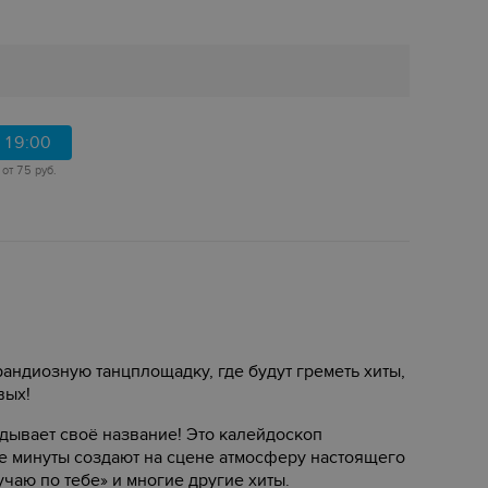
19:00
от 75 руб.
рандиозную танцплощадку, где будут греметь хиты,
вых!
дывает своё название! Это калейдоскоп
ые минуты создают на сцене атмосферу настоящего
учаю по тебе» и многие другие хиты.