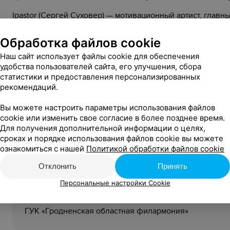
Ipastor (Сергей Суховер) — мотивационный артист, главн
публику на победу и отличное настроение.
Обработка файлов cookie
Ellis Saxton (Элеонора Вербицкая)— девушка диджей, к
Петербурга. Объединив профессионализм, неординарност
Наш сайт использует файлы cookie для обеспечения
удобства пользователей сайта, его улучшения, сбора
мировой уровень, достигают единицы. Блистательные се
статистики и предоставления персонализированных
Это больше чем концерт. Это путешествие во времени. М
рекомендаций.
Живой звук.
Вы можете настроить параметры использования файлов
cookie или изменить свое согласие в более позднее время.
Для получения дополнительной информации о целях,
сроках и порядке использования файлов cookie вы можете
Стоимость билетов:
ознакомиться с нашей
Политикой обработки файлов cookie
75,00 — 105,00 руб.
Отклонить
Принять
16+
Возрастное ограничение:
Персональные настройки Cookie
Организатор:
ГУК «‎Гродненская областная филармония»