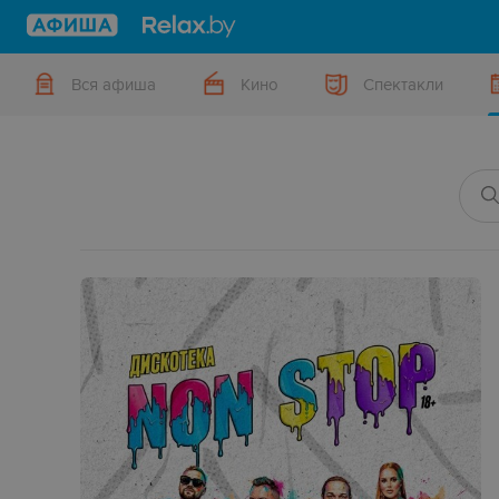
Вся афиша
Кино
Спектакли