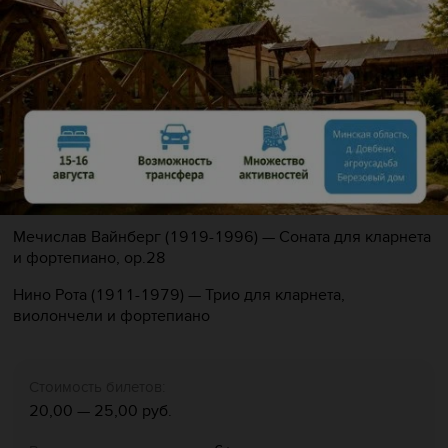
Описание
Исполнители: Науменко Пётр (кларнет), Микляев
Евгений (виолончель), Андрухов Иван (фортепиано).
В программе:
Сергей Прокофьев (1891-1953) — Соната До мажор для
виолончели и фортепиано, ор.119
Мечислав Вайнберг (1919-1996) — Соната для кларнета
и фортепиано, ор.28
Нино Рота (1911-1979) — Трио для кларнета,
виолончели и фортепиано
Стоимость билетов:
20,00 — 25,00 руб.