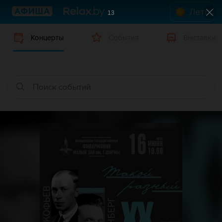
Лето
12
Концерты
События
Выставки