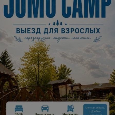
Описание
6 ноября 2026 года. Коста Лакоста: большой сольный
концерт в Prime Hall.
«По-другому», «Весна», «А ты говоришь», «Поневоле» —
главные хиты эпатажного артиста. Панк, рэп и атмосфера
90-х на одной сцене.
6 ноября 2026 года в концертном зале Prime Hall (пр-т
Победителей, 65, Минск) выступит один из самых ярких
и неоднозначных артистов — Коста Лакоста.
В своем творчестве он совершает виртуозный прыжок