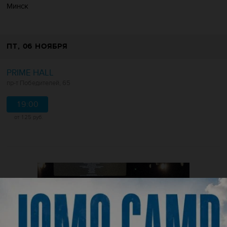
Минск
ПТ
, 06 НОЯБРЯ
PRIME HALL
пр-т Победителей, 65
19:00
от 125 руб.