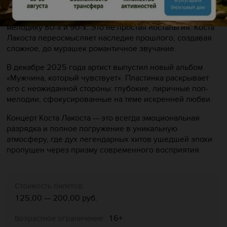
во времени, смело соединяя безбашенную энергию
панка, дерзкие рэп-речитативы и залихватскую поп-
мелодику 80-х и 90-х. Это не простая ностальгия: Коста
Лакоста переосмысляет наследие прошлого, создавая
сложное, до мурашек романтичное звучание.
В декабре 2025 года артист выпустил новый альбом
«Мужчина, который чувствует». Пластинка раскрывает
его с неожиданной стороны: глубокие, лиричные поп-
мелодии, сфокусированные на теме искренней любви.
Концерт Коста Лакоста — это всегда эмоциональная
разрядка и полное погружение в уникальную
атмосферу, где дух легендарных хитов ушедшей эпохи
пропущен через призму современного восприятия.
Стоимость билетов:
125,00 — 200,00 руб.
16+
Возрастное ограничение: