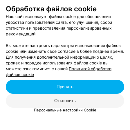
Обработка файлов cookie
Согласен опубликовать отзыв. Подробнее об
условиях
Наш сайт использует файлы cookie для обеспечения
обработки персональных данных
и
механизме реализации
удобства пользователей сайта, его улучшения, сбора
прав
статистики и предоставления персонализированных
рекомендаций.
Вы можете настроить параметры использования файлов
Добавить отзыв
cookie или изменить свое согласие в более позднее время.
Для получения дополнительной информации о целях,
сроках и порядке использования файлов cookie вы
Нажимая кнопку «Добавить отзыв», вы принимаете
условия
можете ознакомиться с нашей
Политикой обработки
Пользовательского соглашения
файлов cookie
Принять
На портале Afisha.relax.by можно купить билеты на концерт
«‎Коста Лакоста», который пройдет в Минске 06 ноября 2026.
Отклонить
Концерт «‎Коста Лакоста» в Минске пройдет в PRIME HALL. Это
отличная возможность провести свободное время вместе с
Персональные настройки Cookie
друзьями. Билеты на концерт «‎Коста Лакоста» станут отличным
подарком для любителя творчества этого исполнителя, а
купить их можно на нашем портале.