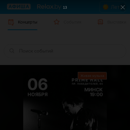
Лето
12
Концерты
События
Выставки
Живая музыка