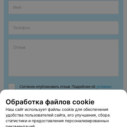
Согласен опубликовать отзыв. Подробнее об
условиях
обработки персональных данных
и
механизме реализации
Обработка файлов cookie
прав
Наш сайт использует файлы cookie для обеспечения
удобства пользователей сайта, его улучшения, сбора
статистики и предоставления персонализированных
Добавить отзыв
рекомендаций.