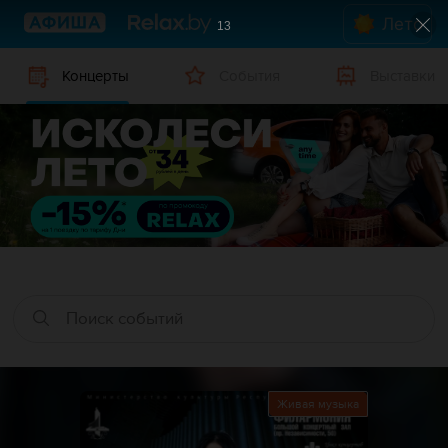
Лето
12
Концерты
События
Выставки
Живая музыка