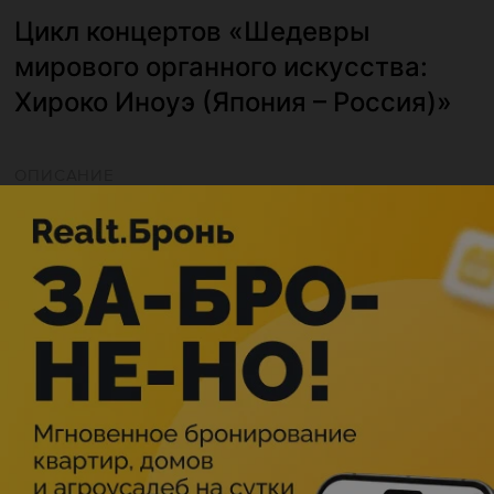
Цикл концертов «Шедевры
мирового органного искусства:
Хироко Иноуэ (Япония – Россия)»
ОПИСАНИЕ
Описание
339-летию со дня рождения Иоганна Себастьяна Баха.
Цикл концертов «Шедевры мирового органного
искусства»
Лауреат международных конкурсов
—
Хироко Иноуэ
(Япония).
Музыковед
—
кандидат искусствоведения Ольга
Савицкая.