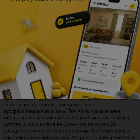
Хироко Иноуэ
—
талантливый музыкант,
концертирующий по всему миру и яркий представитель
нового поколения академических исполнителей, чутко
реагирующий на тревоги и проблемы сегодняшнего дня
и служащий своим искусством высоким эстетическим
принципам, идеям гуманизма и толерантности.
В афишах концертов Хироко Иноуэ встречаются имена
композиторов разных эпох и стран. Так,
исполнительница регулярно знакомит поклонников
органного искусства с музыкой Японии
—
в сольных
программах и в творческом содружестве с певцами и
музыкантами Юго-Восточной Азии. Наряду с шедеврами
европейского барокко и музыкой Страны Восходящего
Солнца в программах Хироко Иноуэ постоянно звучат
произведения русских композиторов, поскольку именно
этой стране органистка посвятила свою
профессиональную жизнь. Получить музыкальное
образование русской школы было её мечтой с самого
детства и, осуществив её (окончила Московскую
государственную консерваторию им. П.И.Чайковского
как пианистка и органистка), Иноуэ постоянно работает в