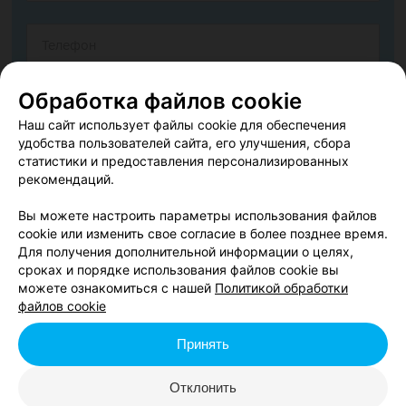
Обработка файлов cookie
Наш сайт использует файлы cookie для обеспечения
удобства пользователей сайта, его улучшения, сбора
статистики и предоставления персонализированных
рекомендаций.
Вы можете настроить параметры использования файлов
cookie или изменить свое согласие в более позднее время.
Согласен опубликовать отзыв. Подробнее об
условиях
Для получения дополнительной информации о целях,
обработки персональных данных
и
механизме реализации
сроках и порядке использования файлов cookie вы
прав
можете ознакомиться с нашей
Политикой обработки
файлов cookie
Принять
Добавить отзыв
Отклонить
Нажимая кнопку «Добавить отзыв», вы принимаете
условия