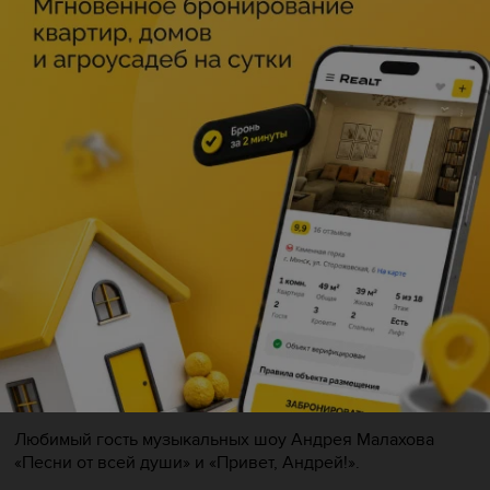
Описание
Приглашаем на яркое и душевное музыкальное событие
— Кучерявый вечер Александра Бардина!
За его спиной десятки аншлаговых концертов по всей
России: от Санкт-Петербурга до Владивостока, сотни
песен и сотни тысяч подписчиков в соцсетях, миллионы
зрителей. Заслуженный артист и солист группы САДко,
композитор и мультиинструменталист.
Любимый гость музыкальных шоу Андрея Малахова
«Песни от всей души» и «Привет, Андрей!».