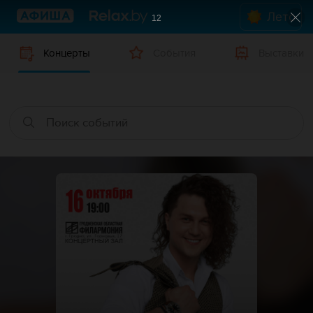
Лето
12
Концерты
События
Выставки