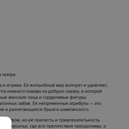
 театра
 и игрива. Её волшебный мир волнует и удивляет,
та немного похожа на добрую сказку, в которой
тные женские лица и горделивые фигуры
алонных забав. Её непременные атрибуты — это
хов и разлетающиеся брызги шампанского.
кусством, но её прелесть и привлекательность
шном веселье, где все препятствия преодолимы, а