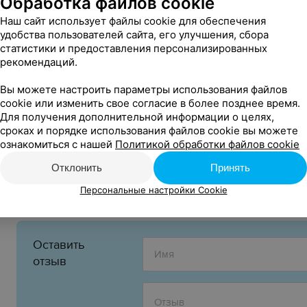
Обработка файлов cookie
счастливый финал обязательно соединит влюбленных. И 
Наш сайт использует файлы cookie для обеспечения
полная пьянящей любви к жизни музыка таких мастеров
удобства пользователей сайта, его улучшения, сбора
Легар, Имре Кальман, Иоганн Штраус…
статистики и предоставления персонализированных
Путешествие в волшебный мир оперетты предлагают вам
рекомендаций.
театра в замечательный летний вечер 13 июля в стенах 
Вы можете настроить параметры использования файлов
cookie или изменить свое согласие в более позднее время.
Для получения дополнительной информации о целях,
12+
сроках и порядке использования файлов cookie вы можете
Возрастное ограничение:
ознакомиться с нашей
Политикой обработки файлов cookie
Организатор:
Отклонить
Принять
Музыкальный театр
Персональные настройки Cookie
Оставить
отзыв