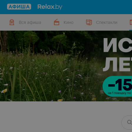
Вся афиша
Кино
Спектакли