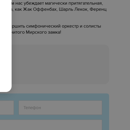
в этом нас убеждает магически притягательная,
 жанра, как Жак Оффенбах, Шарль Лекок, Ференц
 совершить симфонический оркестр и солисты
знаменитого Мирского замка!