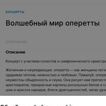
КОНЦЕРТЫ
Волшебный мир оперетты
ОПИСАНИЕ
Описание
Концерт с участием солистов и симфонического оркестра
Желанная и неувядающая, оперетта — как женщина легка
одаривая теплом, нежностью и любовью. Пожалуй, оперет
неуместны обыденность и скука. Она рисует нам прелес
аристократов, прекрасные картины роскошных балов и с
шик и красота нарядов, блеск драгоценностей, запах ду
Старую добрую оперетту многие считают несерьёзным ис
для нас именно в этом задоре, ярких красках и бесшаба