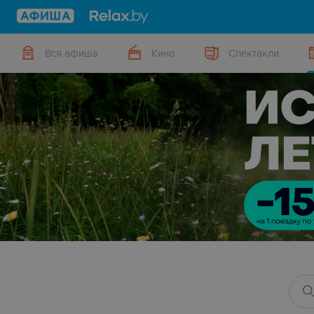
Вся афиша
Кино
Спектакли