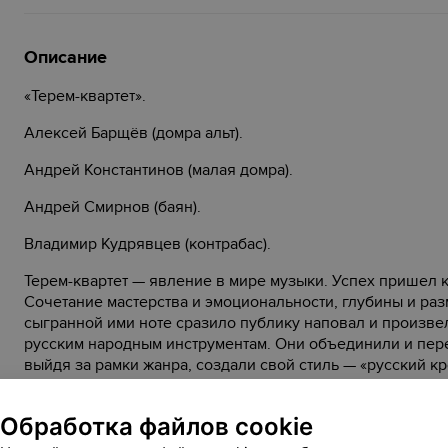
Описание
«Терем-квартет».
Алексей Барщёв (домра альт).
Андрей Константинов (малая домра).
Андрей Смирнов (баян).
Владимир Кудрявцев (контрабас).
Терем-квартет — явление в мире музыки. Успех пришел 
Сочетание мастерства и эмоциональности, глубины и раз
сыгранной ими ноте сразило публику наповал и произв
русским народным инструментам. Они объединили и пер
выйдя за рамки жанра, создали свой стиль — «русский кр
английский рок-музыкант Питер Гэбриэл. В основе этого с
находят своё место и счастливо уживаются разные инстр
Обработка файлов cookie
За 39 лет существования Терем-квартет дал свыше 3600 