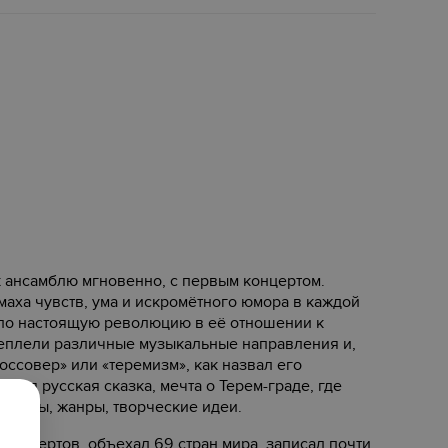
к ансамблю мгновенно, с первым концертом.
маха чувств, ума и искромётного юмора в каждой
ело настоящую революцию в её отношении к
еплели различные музыкальные направления и,
оссовер» или «теремизм», как назвал его
тиля русская сказка, мечта о Терем-граде, где
ументы, жанры, творческие идеи.
концертов, объехал 69 стран мира, записал почти