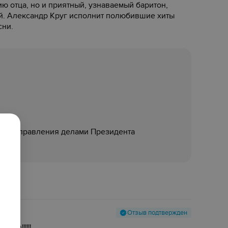
ию отца, но и приятный, узнаваемый баритон,
ий. Александр Круг исполнит полюбившие хиты
сни.
нтр» Управления делами Президента
Отзыв подтвержден
ююю!!!!!!