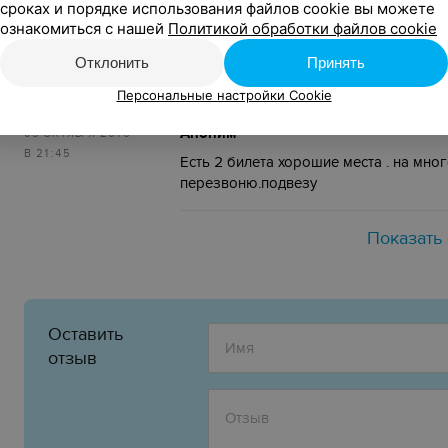
сроках и порядке использования файлов cookie вы можете
ознакомиться с нашей
Политикой обработки файлов cookie
Аноним
23 ИЮНЯ 2018
Отклонить
Принять
В 21:48
Люблю, люблю
Персональные настройки Cookie
Аноним
03 ОКТЯБРЯ 2016
В 21:45
Есть 2 билета хорошие места . на мно
перезвоню.подвезу
Показать
Оставить
отзыв