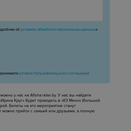
одробнее об
условиях обработки персональных данных
и
принимаете
условия Пользовательского соглашения
жно у нас на Afisha.relax.by. У нас вы найдете
Ирина Круг» будет проходить в «КЗ Минск (большой
рой. Билеты на это мероприятие станут
т можно прийти с семьей или друзьями, а полную