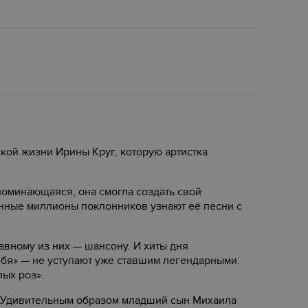
ской жизни Ирины Круг, которую артистка
оминающаяся, она смогла создать свой
анные миллионы поклонников узнают её песни с
авному из них — шансону. И хиты дня
бя» — не уступают уже ставшим легендарными:
лых роз».
. Удивительным образом младший сын Михаила