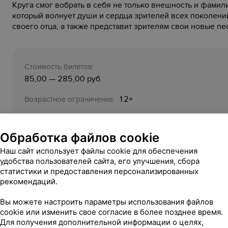
Круга смог вобрать в себя не только внешность и фамил
который волнует души и сердца зрителей всех поколен
своего отца, а также представит зрителям свои новые пе
Стоимость билетов:
85,00 — 285,00 руб.
12+
Возрастное ограничение:
Организатор:
ГУ «Республиканский культурно-просветительный це
Обработка файлов cookie
Республики Беларусь
Наш сайт использует файлы cookie для обеспечения
удобства пользователей сайта, его улучшения, сбора
статистики и предоставления персонализированных
рекомендаций.
Отзывы
Вы можете настроить параметры использования файлов
cookie или изменить свое согласие в более позднее время.
Аноним
30 ОКТЯБРЯ 2018
Для получения дополнительной информации о целях,
В 10:51
Класс!!! Обязательно схожу!!! Люблююю