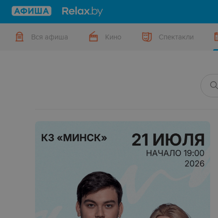
Вся афиша
Кино
Спектакли