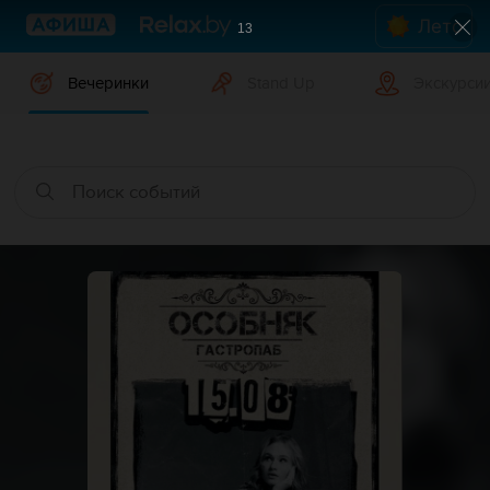
Лето
12
Вечеринки
Stand Up
Экскурси