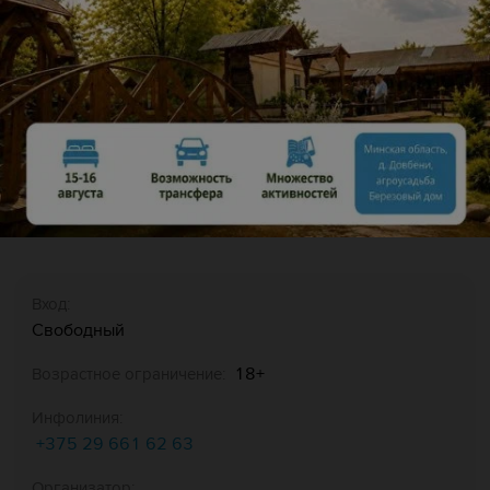
Описание
Бронирование
Вход:
Свободный
18+
Возрастное ограничение:
Инфолиния:
+375 29 661 62 63
Организатор: