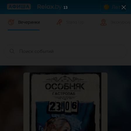
Лето
12
Вечеринки
Stand Up
Экскурси