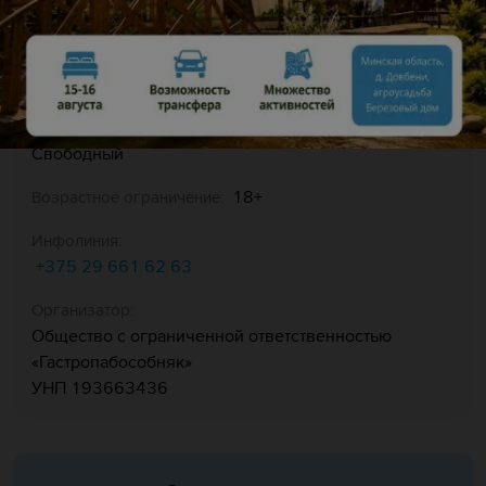
Описание
Вход:
Свободный
18+
Возрастное ограничение:
Инфолиния:
+375 29 661 62 63
Организатор:
Общество с ограниченной ответственностью
«Гастропабособняк»
УНП 193663436