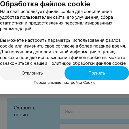
Обработка файлов cookie
Наш сайт использует файлы cookie для обеспечения
Вход:
удобства пользователей сайта, его улучшения, сбора
20,00 руб.
статистики и предоставления персонализированных
рекомендаций.
16+
Возрастное ограничение:
Вы можете настроить параметры использования файлов
cookie или изменить свое согласие в более позднее время.
Инфолиния:
Для получения дополнительной информации о целях,
+375 29 396 58 58
сроках и порядке использования файлов cookie вы можете
ознакомиться с нашей
Политикой обработки файлов cookie
Организатор:
ООО «Сябры Ивент»
Отклонить
Принять
УНП 193718513
Персональные настройки Cookie
Оставить
отзыв