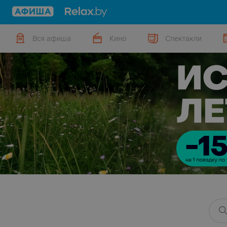
Вся афиша
Кино
Спектакли