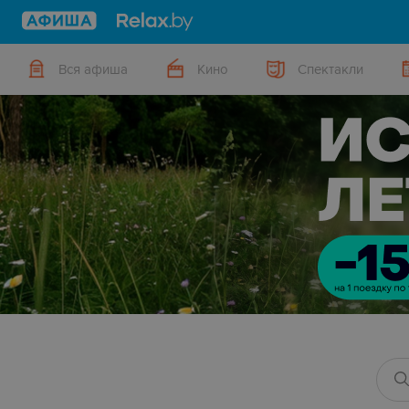
Вся афиша
Кино
Спектакли