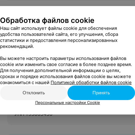
Описание
Обработка файлов cookie
Брониров
Наш сайт использует файлы cookie для обеспечения
удобства пользователей сайта, его улучшения, сбора
статистики и предоставления персонализированных
рекомендаций.
Вход:
Свободный
Вы можете настроить параметры использования файлов
cookie или изменить свое согласие в более позднее время.
18+
Возрастное ограничение:
Для получения дополнительной информации о целях,
сроках и порядке использования файлов cookie вы можете
Инфолиния:
ознакомиться с нашей
Политикой обработки файлов cookie
+375 29 661 62 63
Отклонить
Принять
Организатор:
Персональные настройки Cookie
Общество с ограниченной ответственностью «Гастро
УНП 193663436