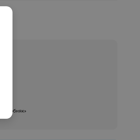
ание
пабособняк»