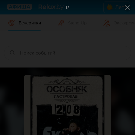
Лето
12
Вечеринки
Stand Up
Экскурси