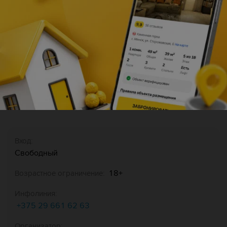
Описание
Бронирование
Вход:
Свободный
18+
Возрастное ограничение:
Инфолиния:
+375 29 661 62 63
Организатор: