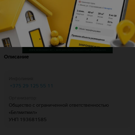
Описание
Инфолиния:
+375 29 125 55 11
Организатор:
Общество с ограниченной ответственностью
«Белмитмил»
УНП 193681585