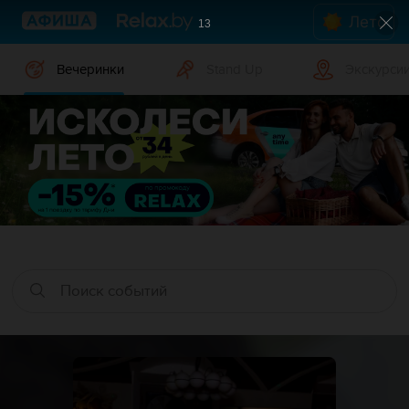
Лето
12
Вечеринки
Stand Up
Экскурси