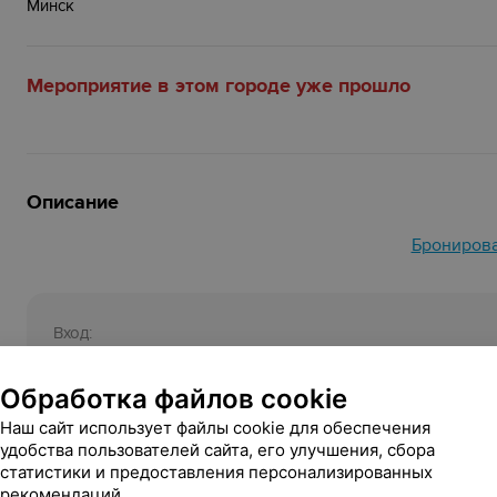
Минск
Мероприятие в этом городе уже прошло
Описание
Брониров
Вход:
Свободный
Обработка файлов cookie
18+
Возрастное ограничение:
Наш сайт использует файлы cookie для обеспечения
Инфолиния:
удобства пользователей сайта, его улучшения, сбора
статистики и предоставления персонализированных
+375 29 618 19 20
рекомендаций.