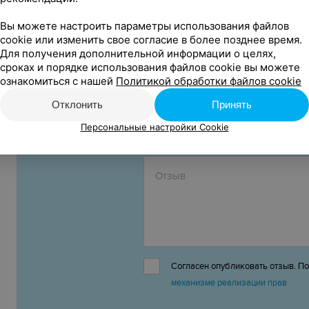
Организатор:
Вы можете настроить параметры использования файлов
Общество с ограниченной ответственностью «Гастр
cookie или изменить свое согласие в более позднее время.
ООО «Сябры Ивент» УНП 193718513
Для получения дополнительной информации о целях,
сроках и порядке использования файлов cookie вы можете
ознакомиться с нашей
Политикой обработки файлов cookie
Отклонить
Принять
Оставить
Персональные настройки Cookie
отзыв
Согласен опубликовать отзыв. П
механизме реализации прав