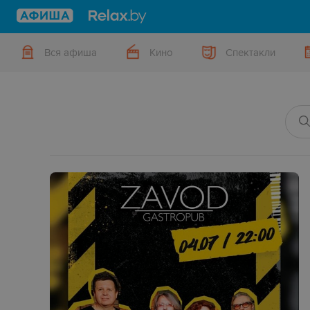
Вся афиша
Кино
Спектакли