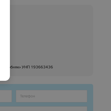
опабособняк» УНП 193663436