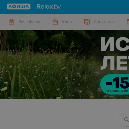
Вся афиша
Кино
Спектакли