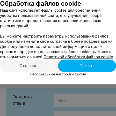
Обработка файлов cookie
Наш сайт использует файлы cookie для обеспечения
Вход:
удобства пользователей сайта, его улучшения, сбора
Свободный
статистики и предоставления персонализированных
рекомендаций.
18+
Возрастное ограничение:
Вы можете настроить параметры использования файлов
cookie или изменить свое согласие в более позднее время.
Инфолиния:
Для получения дополнительной информации о целях,
+375 29 661 62 63
сроках и порядке использования файлов cookie вы можете
ознакомиться с нашей
Политикой обработки файлов cookie
Организатор:
ООО «Сябры Ивент» УНП 193718513
Отклонить
Принять
Общество с ограниченной ответственностью «Гастр
Персональные настройки Cookie
Оставить
отзыв