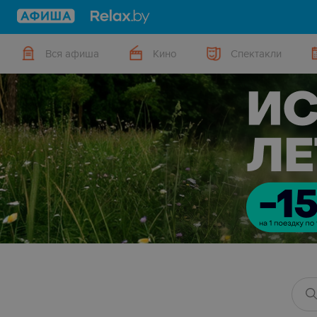
Вся афиша
Кино
Спектакли