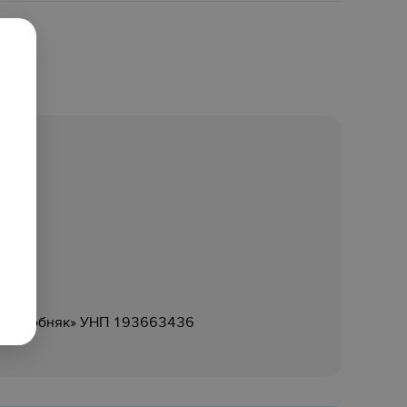
ание
опабособняк» УНП 193663436