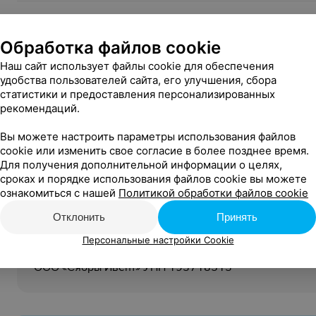
Описание
Обработка файлов cookie
Брониров
Наш сайт использует файлы cookie для обеспечения
удобства пользователей сайта, его улучшения, сбора
статистики и предоставления персонализированных
рекомендаций.
Вход:
Свободный
Вы можете настроить параметры использования файлов
cookie или изменить свое согласие в более позднее время.
18+
Возрастное ограничение:
Для получения дополнительной информации о целях,
сроках и порядке использования файлов cookie вы можете
Инфолиния:
ознакомиться с нашей
Политикой обработки файлов cookie
+375 29 661 62 63
Отклонить
Принять
Организатор:
Персональные настройки Cookie
Общество с ограниченной ответственностью «Гастр
ООО «Сябры Ивент» УНП 193718513