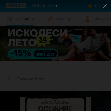
Лето
12
Вечеринки
Stand Up
Экскурси