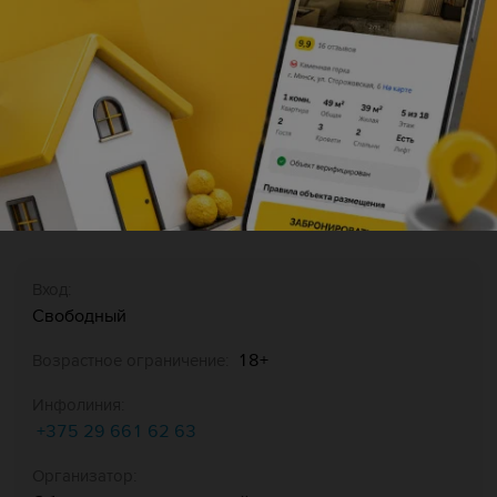
Описание
Вход:
Свободный
18+
Возрастное ограничение:
Инфолиния:
+375 29 661 62 63
Организатор: