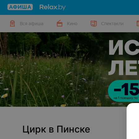
Вся афиша
Кино
Спектакли
Цирк в Пинске