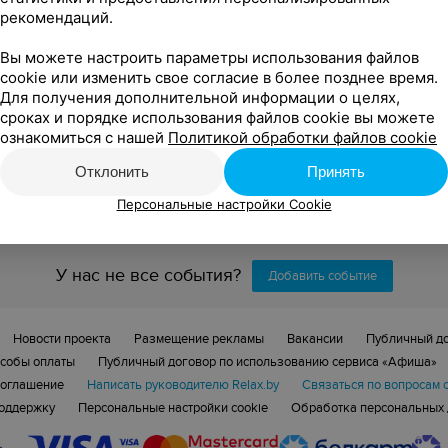
рекомендаций.
Вы можете настроить параметры использования файлов
cookie или изменить свое согласие в более позднее время.
Для получения дополнительной информации о целях,
сроках и порядке использования файлов cookie вы можете
ознакомиться с нашей
Политикой обработки файлов cookie
яющих условиям фильтра.
Отклонить
Принять
Персональные настройки Cookie
У нас не все события?
Добавить событие
Новости проекта
Размещение рекламы
Вакансии
Публичный д
собы оплаты
Публичный договор по использованию сервиса «Афиша»
соглашение
Написать руководителю Relax.by
Связаться по вопросам 
поддержку
Персональные настройки cookie
Обработка персональных