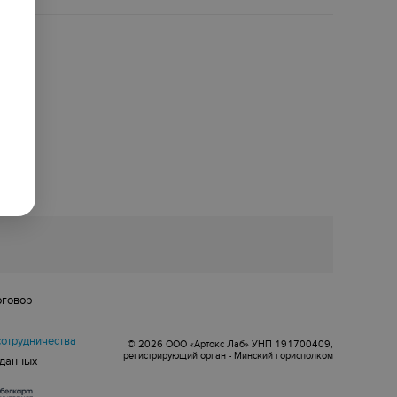
оговор
сотрудничества
© 2026 ООО «Артокс Лаб» УНП 191700409,
регистрирующий орган - Минский горисполком
 данных