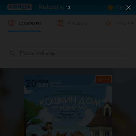
Лето
12
Спектакли
Концерты
События
Детям