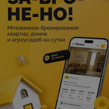
Описание
Театрализованная музыкальная сказка «Кошкин дом на
новый лад» в стихотворной форме рассчитана на
старших дошкольников и младших школьников.
Знаменитый блогер проводит стрим-расследование по
делу о пожаре в «Кошкином доме». Вместе с героями
представления ребята в игровой форме
восстанавливают яркие эпизоды известной сказки,
танцуют и подпевают любимым мелодиям.
Знакомый сюжет о гордой и равнодушной Кошке, её
привратнике коте Василии, лицемерных друзьях и
котятах-племянниках переосмыслен с учётом
современных реалий. Это помогает детям лучше
запомнить правила пожарной безопасности, а также
задуматься о нравственных и моральных ценностях.