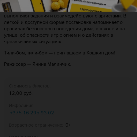
Во время спектакля юные зрители становятся
участниками действия: активно включаются в игру,
выполняют задания и взаимодействуют с артистами. В
лёгкой и доступной форме постановка напоминает о
правилах безопасного поведения дома, в школе и на
улице, об опасности игр с огнём и о действиях в
чрезвычайных ситуациях.
Тили-бом, тили-бом — приглашаем в Кошкин дом!
Режиссёр — Янина Малинчик.
Стоимость билетов:
12,00 руб.
Инфолиния:
+375 16 295 93 02
0+
Возрастное ограничение: