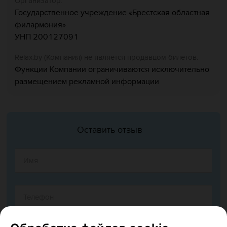
Организатор:
Государственное учреждение «Брестская областная
филармония»
УНП 200127091
Relaх.by (Компания) не является продавцом билетов:
Функции Компании ограничиваются исключительно
размещением рекламной информации
Оставить отзыв