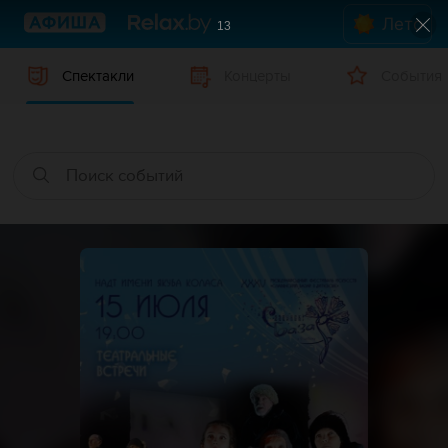
Лето
12
Спектакли
Концерты
События