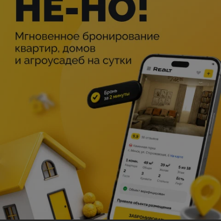
Описание
Московский драматический театр им. М. Н. Ермоловой
Режиссёр-постановщик — Лера Суркова;
Художник — Михаил Гербер;
Композитор — Оля Крикова.
Это случилось утром 15 февраля 2013 года: метеорит
слегка встряхнул Челябинск и упал в озеро под
Чебаркулем. Ситуация обошлась без трагических
последствий, но это событие становится отправной
точкой для истории, в которой герои сталкиваются с
собственными страхами и переживаниями.
В центре сюжета — две семьи, переживающие
непростой период. Одна из них, состоящая из женщин,
отправляется на кладбище в поисках покоя и
понимания. В это же время на другом конце города сын