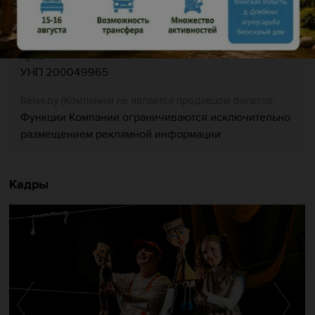
Организатор:
Государственное учреждение «Заслуженный
коллектив Республики Беларусь «Брестский театр
кукол»
УНП 200049965
Relaх.by (Компания) не является продавцом билетов:
Функции Компании ограничиваются исключительно
размещением рекламной информации
Кадры