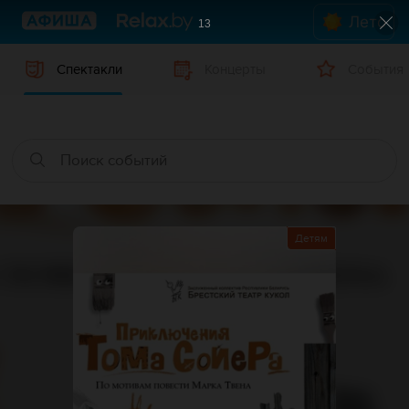
Лето
12
Спектакли
Концерты
События
Детям