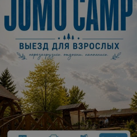
Описание
Спектакль «Приключения Тома Сойера» несколько дней
из жизни озорного, шутливого ребёнка. Мир, который
мы видим его глазами. Через юмор переживаем вместе
с Томом любые «незадачи» с которыми он сталкивается
каждый миг.
2022
Год:
40 мин
Длительность:
Стоимость билетов:
12,00
— 14,00 руб.
6+
Возрастное ограничение: