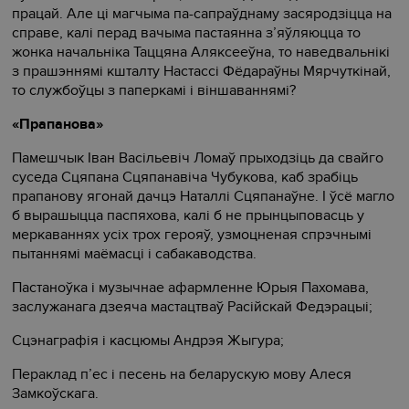
працай. Але ці магчыма па-сапраўднаму засяродзіцца на
справе, калі перад вачыма пастаянна з’яўляюцца то
жонка начальніка Таццяна Аляксееўна, то наведвальнікі
з прашэннямі кшталту Настассі Фёдараўны Мярчуткінай,
то службоўцы з паперкамі і віншаваннямі?
«Прапанова»
Памешчык Іван Васільевіч Ломаў прыходзіць да свайго
суседа Сцяпана Сцяпанавіча Чубукова, каб зрабіць
прапанову ягонай дачцэ Наталлі Сцяпанаўне. І ўсё магло
б вырашыцца паспяхова, калі б не прынцыповасць у
меркаваннях усіх трох герояў, узмоцненая спрэчнымі
пытаннямі маёмасці і сабакаводства.
Пастаноўка і музычнае афармленне Юрыя Пахомава,
заслужанага дзеяча мастацтваў Расійскай Федэрацыі;
Сцэнаграфія і касцюмы Андрэя Жыгура;
Пераклад п’ес і песень на беларускую мову Алеся
Замкоўскага.