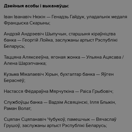
Дзейныя асобы і выканаўцы:
Іван Іванавіч Нюхін — Генадзь Гайдук, уладальнік медаля
Францыска Скарыны;
Андрэй Андрэевіч Шыпучын, старшыня кіраўніцтва
банка — Георгій Лойка, заслужаны артыст Рэспублікі
Беларусь;
Таццяна Аляксееўна, ягоная жонка — Ульяна Ацясава /
Алена Шарэпчанка;
Кузьма Мікалаевіч Хірын, бухгалтар банка — Яўген
Бераснёў;
Настасся Фёдараўна Мярчуткіна — Раіса Грыбовіч;
Службоўцы банка — Вадзім Асвяцінскі, Ілля Блыкін,
Раман Волат;
Сцяпан Сцяпанавіч Чубукоў, памешчык — Вячаслаў
Грушоў, заслужаны артыст Рэспублікі Беларусь;