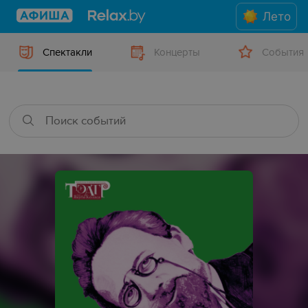
Лето
Спектакли
Концерты
События