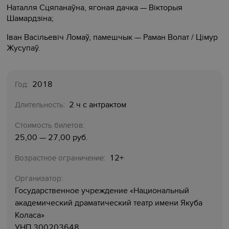
Наталля Сцяпанаўна, ягоная дачка — Вікторыя
Шамардзіна;
Іван Васільевіч Ломаў, памешчык — Раман Волат / Цімур
Жусупаў.
2018
Год:
2 ч с антрактом
Длительность:
Стоимость билетов:
25,00 — 27,00 руб.
12+
Возрастное ограничение:
Организатор:
Государственное учреждение «Национальный
академический драматический театр имени Якуба
Коласа»
УНП 300203648