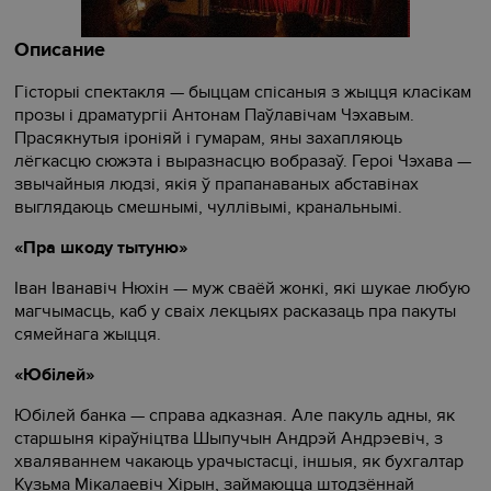
Описание
Гісторыі спектакля — быццам спісаныя з жыцця класікам
прозы і драматургіі Антонам Паўлавічам Чэхавым.
Прасякнутыя іроніяй і гумарам, яны захапляюць
лёгкасцю сюжэта і выразнасцю вобразаў. Героі Чэхава —
звычайныя людзі, якія ў прапанаваных абставінах
выглядаюць смешнымі, чуллівымі, кранальнымі.
«Пра шкоду тытуню»
Іван Іванавіч Нюхін — муж сваёй жонкі, які шукае любую
магчымасць, каб у сваіх лекцыях расказаць пра пакуты
сямейнага жыцця.
«Юбілей»
Юбілей банка — справа адказная. Але пакуль адны, як
старшыня кіраўніцтва Шыпучын Андрэй Андрэевіч, з
хваляваннем чакаюць урачыстасці, іншыя, як бухгалтар
Кузьма Мікалаевіч Хірын, займаюцца штодзённай