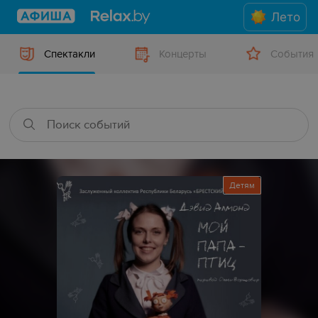
Лето
Спектакли
Концерты
События
Детям