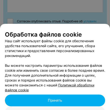
Согласен опубликовать отзыв. Подробнее об
условиях
обработки персональных данных
и
механизме реализации
Обработка файлов cookie
прав
Наш сайт использует файлы cookie для обеспечения
удобства пользователей сайта, его улучшения, сбора
статистики и предоставления персонализированных
Добавить отзыв
рекомендаций.
Вы можете настроить параметры использования файлов
Нажимая кнопку «Добавить отзыв», вы принимаете
условия
cookie или изменить свое согласие в более позднее время.
Пользовательского соглашения
Для получения дополнительной информации о целях,
сроках и порядке использования файлов cookie вы
можете ознакомиться с нашей
Политикой обработки
afisha.relax.by представляет вашему вниманию
файлов cookie
«Международный танцевальный проект «Dream Dance Fest»». У
нас вы можете ознакомиться с отзывами, кратким описанием,
Принять
стоимостью входа, оставить свой отзыв и проголосовать за
него. Также вы можете посмотреть фото и получить