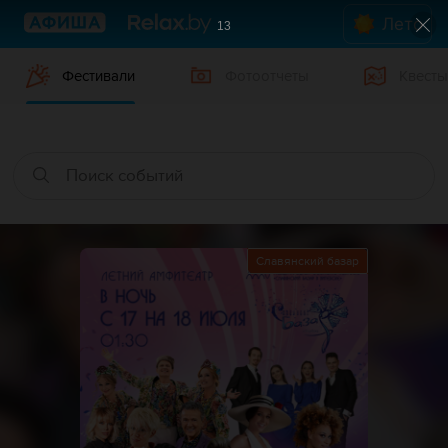
Лето
12
Фестивали
Фотоотчеты
Квесты
Славянский базар