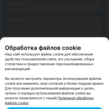
Обработка файлов cookie
Наш сайт использует файлы cookie для обеспечения
Согласен опубликовать отзыв. Подробнее об
условиях
удобства пользователей сайта, его улучшения, сбора
обработки персональных данных
и
механизме реализации
статистики и предоставления персонализированных
рекомендаций.
прав
Вы можете настроить параметры использования файлов
cookie или изменить свое согласие в более позднее время.
Добавить отзыв
Для получения дополнительной информации о целях,
сроках и порядке использования файлов cookie вы
можете ознакомиться с нашей
Политикой обработки
Нажимая кнопку «Добавить отзыв», вы принимаете
условия
файлов cookie
Пользовательского соглашения