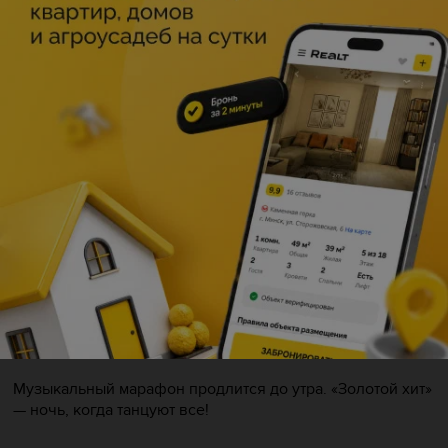
Описание
Ночная концерт-дискотека «Золотой хит» — одна из
ярких традиций фестиваля. В ночь с 17 на 18 июля
главная сцена вновь станет местом встречи поколений:
здесь соберутся артисты, чьи песни десятилетиями
звучат на танцполах.
В программе — выступления коллективов и
исполнителей: группы «На-На», «Балаган Лимитед»,
«Дискомафия», «Потехин бенд», «Цветы», Илона
Броневицкая, Алиса Мон, солистка «золотого» состава
группы «Стрелки» Юлия Беретта, ансамбль «Верасы».
Международный колорит вечеру придадут специальные
гости: Oceana и ещё одна мировая звезда, чьё имя будет
объявлено позже.
Музыкальный марафон продлится до утра. «Золотой хит»
— ночь, когда танцуют все!