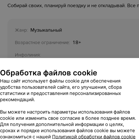
Собирай своих, планируй поездку и не откладывай. Все 
Музыкальный
Жанр:
18+
Возрастное ограничение:
Инфолиния:
+375 29 277 10 59
Обработка файлов cookie
с 16:00 24 июля 2026 до 04:00 25 ию
Время работы:
Наш сайт использует файлы cookie для обеспечения
июля 2026
удобства пользователей сайта, его улучшения, сбора
статистики и предоставления персонализированных
Организатор:
рекомендаций.
ООО «
Левол Групп
»
УНП 391029259
Вы можете настроить параметры использования файлов
cookie или изменить свое согласие в более позднее время.
Для получения дополнительной информации о целях,
сроках и порядке использования файлов cookie вы можете
Фотогалерея
ознакомиться с нашей
Политикой обработки файлов cookie