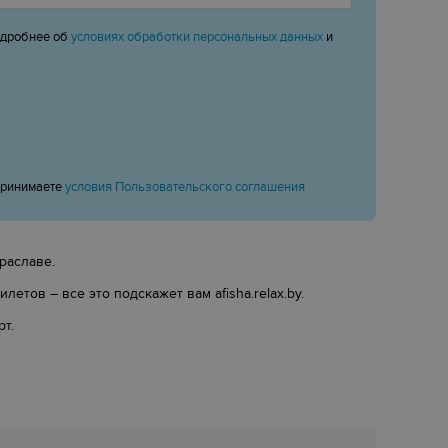
одробнее об
условиях обработки персональных данных
и
принимаете
условия Пользовательского соглашения
раславе.
етов – все это подскажет вам afisha.relax.by.
рт.