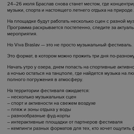
24–26 июля Браслав снова станет местом, где концентриру
музыки, спорта и настоящего летнего отдыха на природе.
На площадке будут работать несколько сцен с разной му
Программа раскрывается постепенно, следите за актуа
мероприятия.
Но Viva Braslav — это не просто музыкальный фестиваль.
Это формат, в котором можно прожить три дня по-разному
Начать утро у озера, днем попасть на спортивные активн
а ночью остаться на танцполе, где найдется музыка на л
полного погружения в атмосферу.
На территории фестиваля ожидается:
–
несколько музыкальных сцен
–
спорт и активности на свежем воздухе
–
пляж и зоны отдыха у воды
–
разнообразные фуд-корты
–
интерактивные площадки от партнеров фестиваля
–
кемпинги разных форматов для тех, кто хочет ощутить