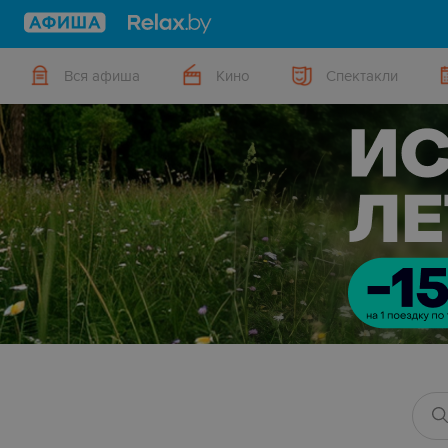
Вся афиша
Кино
Спектакли