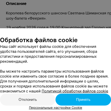
Описание
Королева белорусского шансона Светлана Шиманская пр
шоу-балета «Феерия».
19 ноября 2026 года в 19:00 Концертный зал Гродно н
историями.
Обработка файлов cookie
В программе — хиты и новые композиции Светланы Шиман
Наш сайт использует файлы cookie для обеспечения
и проникновенное исполнение покорили сердца слушател
удобства пользователей сайта, его улучшения, сбора
Это не просто концерт — это вечер, который проживается
статистики и предоставления персонализированных
рекомендаций.
Подарите себе и своим близким встречу с любимой испо
Вы можете настроить параметры использования файлов
cookie или изменить свое согласие в более позднее время.
Для получения дополнительной информации о целях,
Инфолиния:
сроках и порядке использования файлов cookie вы можете
+375 152 62 00 94
Телефон кассы:
ознакомиться с нашей
Политикой обработки файлов cookie
+375 29 780 20 55
Телефон для справок:
Отклонить
Принять
Стоимость билетов:
Персональные настройки Cookie
30,00 — 40,00 руб.