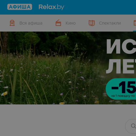
Вся афиша
Кино
Спектакли