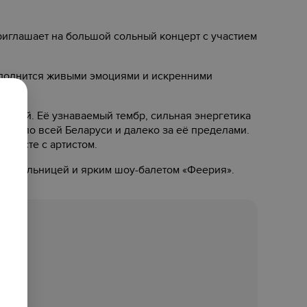
иглашает на большой сольный концерт с участием
аполнится живыми эмоциями и искренними
ской. Её узнаваемый тембр, сильная энергетика
ей по всей Беларуси и далеко за её пределами.
 вместе с артистом.
лнительницей и ярким шоу-балетом «Феерия».