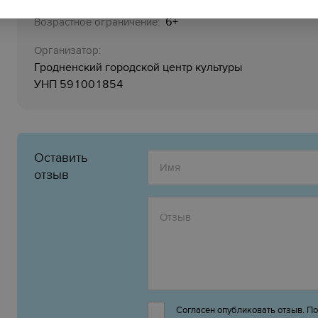
6+
Возрастное ограничение:
Организатор:
Гродненский городской центр культуры
УНП 591001854
Оставить
отзыв
Согласен опубликовать отзыв. П