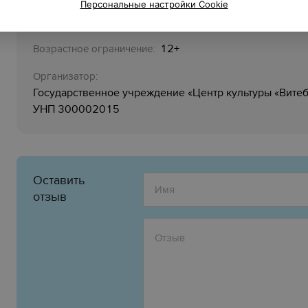
Персональные настройки Cookie
Стоимость билетов:
65,00
—
95,00 руб.
12+
Возрастное ограничение:
Организатор:
Государственное учреждение «Центр культуры «‎Витеб
УНП 300002015
Оставить
отзыв