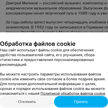
Дмитрий Маликов — российский музыкант, композитор и 
академическое музыкальное образование. Выпускник ф
консерватории начал творческий путь в 1988 году и уже
За годы работы артист выпустил четырнадцать альбомов
экземпляров. В 1992 году он записывался в Германии на
премию World Music Awards в Монте-Карло как лучший а
Маликову было присвоено звание народного артиста Рос
Обработка файлов cookie
Отдельное направление его творчества — работа композ
Наш сайт использует файлы cookie для обеспечения
года Дмитрий Маликов является официальным компози
удобства пользователей сайта, его улучшения, сбора
«Круг света». В 2012 году написал музыку для праздника
статистики и предоставления персонализированных
музыкант сотрудничает с киноиндустрией: для телесериа
рекомендаций.
тридцати инструментальных тем и музыкальных зарисово
Вы можете настроить параметры использования файлов
Сегодня артист продолжает писать песни и инструмента
cookie или изменить свое согласие в более позднее время.
концертами вместе с ведущими симфоническими оркестра
Для получения дополнительной информации о целях,
Международном фестивале искусств «Славянский базар 
сроках и порядке использования файлов cookie вы можете
программу «Вне времени».
ознакомиться с нашей
Политикой обработки файлов cookie
Отклонить
Принять