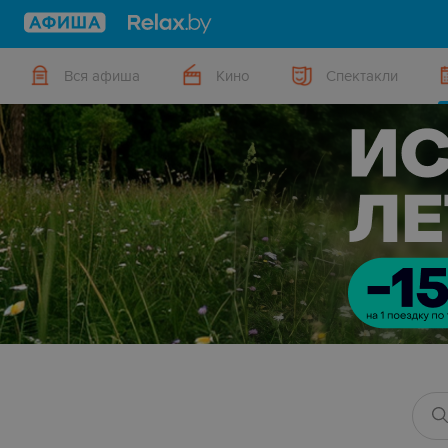
Вся афиша
Кино
Спектакли