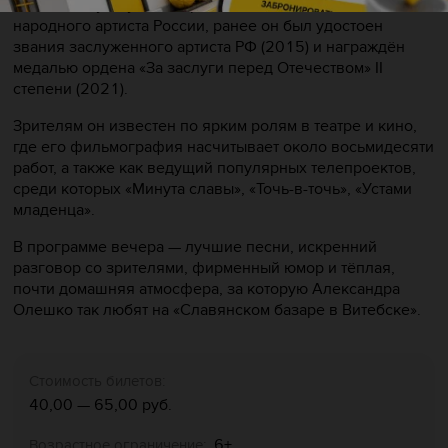
В 2025 году ему было присвоено почётное звание
народного артиста России, ранее он был удостоен
звания заслуженного артиста РФ (2015) и награждён
медалью ордена «За заслуги перед Отечеством» II
степени (2021).
Зрителям он известен по ярким ролям в театре и кино,
где его фильмография насчитывает около восьмидесяти
работ, а также как ведущий популярных телепроектов,
среди которых «Минута славы», «Точь-в-точь», «Устами
младенца».
В программе вечера — лучшие песни, искренний
разговор со зрителями, фирменный юмор и тёплая,
почти домашняя атмосфера, за которую Александра
Олешко так любят на «Славянском базаре в Витебске».
Стоимость билетов:
40,00
—
65,00 руб.
6+
Возрастное ограничение: