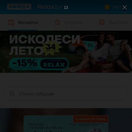
Лето
12
Концерты
События
Выставки
Славянский базар