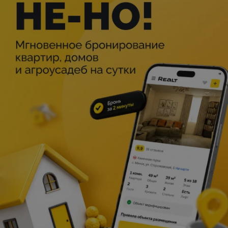
Описание
«Славянский базар в Витебске» снова встретит одного
из своих давних и верных друзей — народного артиста
России Александра Олешко. Артист уже много лет
является неотъемлемой частью фестиваля: он
неоднократно выходил на сцену Летнего амфитеатра с
яркими концертными программами и выступал в
качестве ведущего главных гала-вечеров.
Александр Олешко — многогранный артист. Он является
актёром театра и кино, телеведущим и певцом. В год 35-
летия фестиваля артист отметит свой 50-летний юбилей.