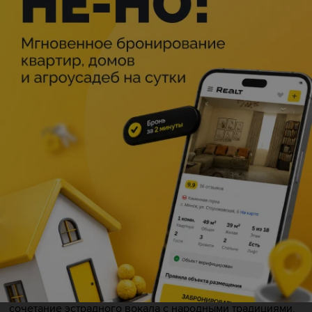
Описание
В рамках XXXV Международного фестиваля искусств
Славянский базар в Витебске
выступит вокальный
квартет — семья Боджгуа. В составе коллектива —
Теймураз, Элиза и их сыновья Нико и Васо. Вместе они
исполняют грузинское многоголосие, мировые хиты в
оригинальных аранжировках и авторские песни
Теймураза Боджгуа.
Для зрителей — живой звук, грузинский колорит и
сочетание эстрадного вокала с народными традициями.