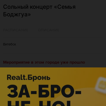
Сольный концерт «Семья
Боджгуа»
РАСПИСАНИЕ
ОПИСАНИЕ
Витебск
Мероприятие в этом городе уже прошло