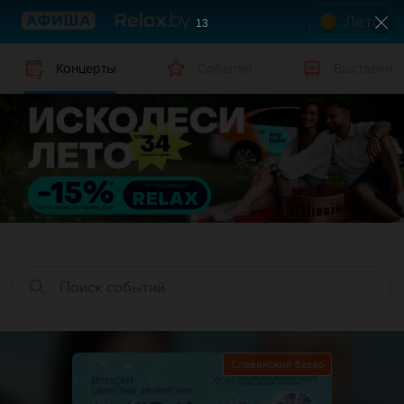
Лето
12
Концерты
События
Выставки
Славянский базар