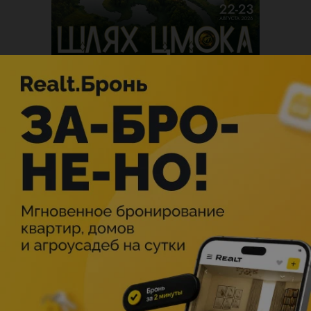
Описание
МЕРОПРИЯТИЕ ОТМЕНЕНО!
Информация по условиям возврата билетов можно
узнать, связавшись по контактам: +375 (29) 134 22 98,
tour@npbp.by.
Более подробная информация
здесь
.
Магия леса и энергия техно.
Беловежская пуща превратится в эпицентр электронной