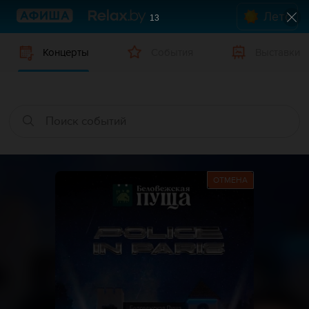
Лето
12
Концерты
События
Выставки
ОТМЕНА