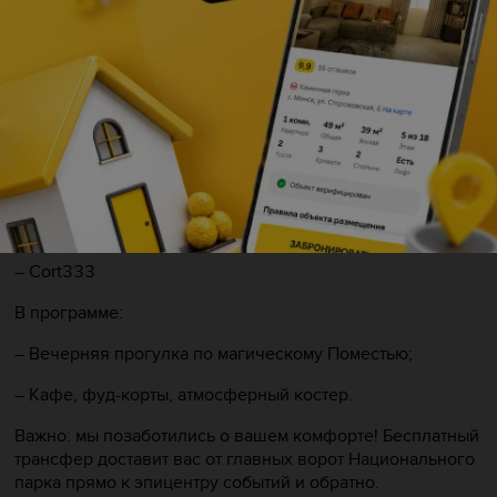
музыки. Мы приглашаем вас на техно-рейв, который
пройдет у главных ворота Национального парка. Это не
просто вечеринка, это погружение в иную реальность.
Line-up ночи:
– Police In Paris
– Cavex
– Ank
– Cort333
В программе:
– Вечерняя прогулка по магическому Поместью;
– Кафе, фуд-корты, атмосферный костер.
Важно: мы позаботились о вашем комфорте! Бесплатный
трансфер доставит вас от главных ворот Национального
парка прямо к эпицентру событий и обратно.