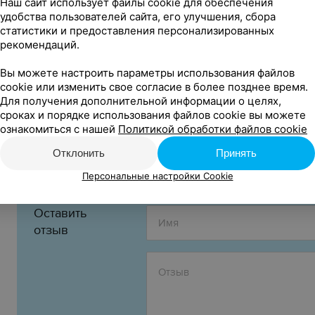
Наш сайт использует файлы cookie для обеспечения
35,00 — 40,00 руб.
удобства пользователей сайта, его улучшения, сбора
статистики и предоставления персонализированных
12+
Возрастное ограничение:
рекомендаций.
1 ч 20 мин
Длительность:
Вы можете настроить параметры использования файлов
cookie или изменить свое согласие в более позднее время.
Организатор:
Для получения дополнительной информации о целях,
Филиал «Брестский областной Дворец культуры‎» Уч
сроках и порядке использования файлов cookie вы можете
профсоюзов‎»
ознакомиться с нашей
Политикой обработки файлов cookie
УНП 201026837
Отклонить
Принять
Персональные настройки Cookie
Оставить
отзыв