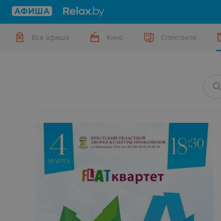
Вся афиша
Кино
Спектакли