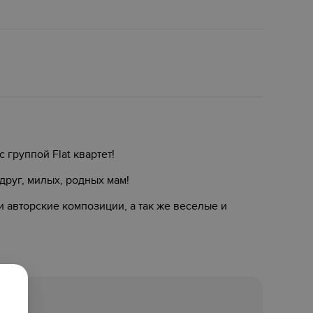
группой Flat квартет!
руг, милых, родных мам!
и авторские композиции, а так же веселые и