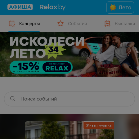
Лето
Концерты
События
Выставки
Живая музыка