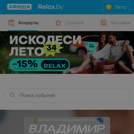
Лето
Концерты
События
Выставки