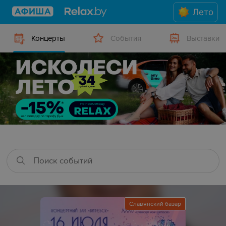
Лето
Концерты
События
Выставки
Славянский базар